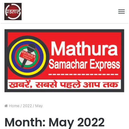
M
Home
/
2022
/
May
Month:
May 2022