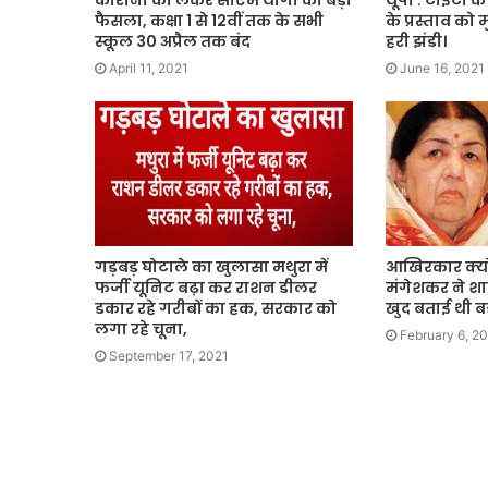
कोरोना को लेकर सीएम योगी का बड़ा
यूपी : टीईटी 
फैसला, कक्षा 1 से 12वीं तक के सभी
के प्रस्ताव को म
स्कूल 30 अप्रैल तक बंद
हरी झंडी।
April 11, 2021
June 16, 2021
गड़बड़ घोटाले का खुलासा मथुरा में
आखिरकार क्यों
फर्जी यूनिट बढ़ा कर राशन डीलर
मंगेशकर ने शा
डकार रहे गरीबों का हक, सरकार को
खुद बताई थी ब
लगा रहे चूना,
February 6, 2
September 17, 2021