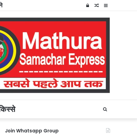
ने
Log
Random
Sidebar
In
Article
किस्से
Search
for
Join Whatsapp Group