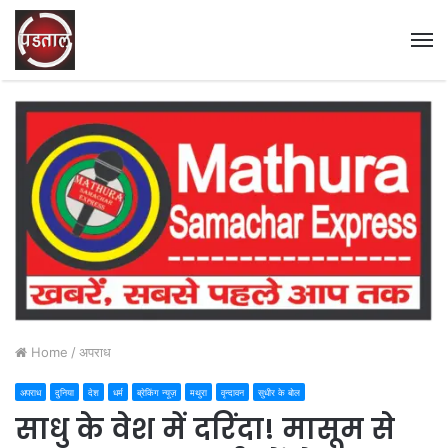
M
Home
/
अपराध
अपराध
दुनिया
देश
धर्म
ब्रेकिंग न्यूज़
मथुरा
वृन्दावन
सुधीर के बोल
साधु के वेश में दरिंदा! मासूम से