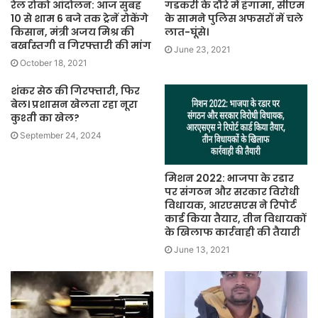
रेल रोको आंदोलन: आज सुबह
गडकरी के दौरे में हंगामा, सीएम
10 से शाम 6 बजे तक ट्रेनें रोकेंगे
के सामने पुलिस अफसरों में चले
किसान, मंत्री अजय मिश्र की
लात-घूंसे।
बर्खास्तगी व गिरफ्तारी की मांग
June 23, 2021
October 18, 2021
शंकर सेठ की गिरफ्तारी, फिर
बेल। प्रशासन खेलता रहा नूरा
कुश्ती का खेल?
September 24, 2024
मिशन 2022: भाजपा के रडार
पर संगठन और सरकार विरोधी
विधायक, आरएसएस ने रिपोर्ट
कार्ड किया तैयार, तीन विधायकों
के खिलाफ कार्रवाही की तैयारी
June 13, 2021