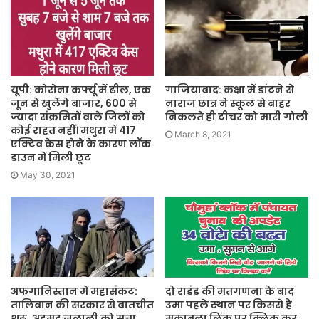
यूपी: कोरोना कर्फ्यू में ढील, एक
गाजियाबाद: कक्षा में डांटने से
जून से खुलेंगे बाजार, 600 से
नाराज छात्र ने स्कूल से बाहर
ज्यादा संक्रमितों वाले जिलों को
निकलते ही टीचर को मारी गोली
कोई राहत नहीं। मथुरा में 417
March 8, 2021
एक्टिव केस होने के कारण लॉक
डाउन में मिली छूट
May 30, 2021
अफगानिस्तान में महासंकट:
दो राडंड की मतगणना के बाद
तालिबान की सरकार से बातचीत
उमा पहले स्थान पर किससे है
शुरू, अहमद जलाली को सत्ता
मुकाबला लिंक पर क्लिक कर