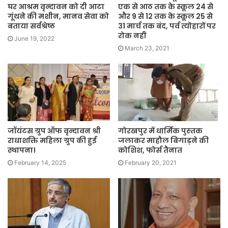
घर आश्रम वृन्दावन को दी आटा
एक से आठ तक के स्कूल 24 से
गूंथने की मशीन, मानव सेवा को
और 9 से 12 तक के स्कूल 25 से
बताया सर्वश्रेष्ठ
31 मार्च तक बंद, पर्व त्योहारों पर
रोक नही
June 19, 2022
March 23, 2021
जॉयंटस ग्रुप ऑफ वृन्दावन श्री
गोरखपुर में धार्मिक पुस्‍तक
राधाशक्ति महिला ग्रुप की हुई
जलाकर माहौल बिगाड़ने की
स्थापना।
कोशिश, फोर्स तैनात
February 14, 2025
February 20, 2021