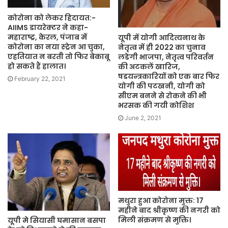
कोरोना को लेकर हिदायत:-
AIIMS डायरेक्टर ने कहा-
महाराष्ट्र, केरल, पंजाब में
यूपी में योगी आदित्यनाथ के
कोरोना का नया स्ट्रेन आ चुका,
नेतृत्व में ही 2022 का चुनाव
एहतियात न बरती तो फिर बेकाबू
लडेगी भाजपा, नेतृत्व परिवर्तन
हो सकते हैं हालात।
की अटकलें खारिज,
षडयन्त्रकारियों को एक बार फिर
February 22, 2021
योगी की पटखनी, योगी को
सीएम बनने से रोकने की भी
भरसक की गयी कोशिश
June 2, 2021
मथुरा हुआ कोरोना मुक्त: 17
महीने बाद श्रीकृष्ण की नगरी को
मिली संक्रमण से मुक्ति।
यूपी मे सियासी घमासान बसपा