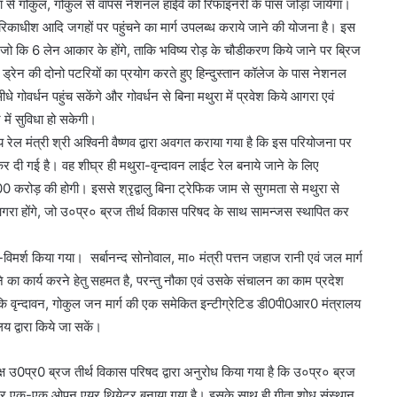
 मथुरा से गोकुल, गोकुल से वापस नेशनल हाईवे को रिफाइनरी के पास जोड़ा जायेगा।
द्वारिकाधीश आदि जगहों पर पहुंचने का मार्ग उपलब्ध कराये जाने की योजना है। इस
, जो कि 6 लेन आकार के होंगे, ताकि भविष्य रोड़ के चौडीकरण किये जाने पर ब्रिज
 ड्रेन की दोनो पटरियों का प्रयोग करते हुए हिन्दुस्तान कॉलेज के पास नेशनल
धे गोवर्धन पहुंच सकेंगे और गोवर्धन से बिना मथुरा में प्रवेश किये आगरा एवं
में सुविधा हो सकेगी।
 रेल मंत्री श्री अश्विनी वैष्णव द्वारा अवगत कराया गया है कि इस परियोजना पर
 कर दी गई है। वह शीघ्र ही मथुरा-वृन्दावन लाईट रेल बनाये जाने के लिए
ोड़ की होगी। इससे श्रृद्वालु बिना ट्रेफिक जाम से सुगमता से मथुरा से
गरा होंगे, जो उ०प्र० ब्रज तीर्थ विकास परिषद के साथ सामन्जस स्थापित कर
िमर्श किया गया। सर्बानन्द सोनोवाल, मा० मंत्री पत्तन जहाज रानी एवं जल मार्ग
 का कार्य करने हेतु सहमत है, परन्तु नौका एवं उसके संचालन का काम प्रदेश
 कि वृन्दावन, गोकुल जन मार्ग की एक समेकित इन्टीग्रेटिड डी0पी0आर0 मंत्रालय
य द्वारा किये जा सकें।
क्ष उ0प्र0 ब्रज तीर्थ विकास परिषद द्वारा अनुरोध किया गया है कि उ०प्र० ब्रज
वन पर एक-एक ओपन एयर थियेटर बनाया गया है। इसके साथ ही गीता शोध संस्थान