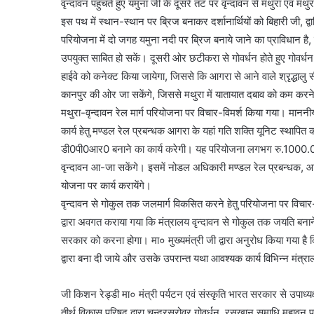
वृन्दावन पहुंचते हुए यमुना जी के दूसरे तट पर वृन्दावन से मथुरा एवं
इस पथ में स्थान-स्थान पर ब्रिज बनाकर दर्शानार्थियों को बिहारी जी, 
परियोजना में दो जगह यमुना नदी पर ब्रिज बनाये जाने का प्राविधान है
उपयुक्त साबित हो सकें। दूसरी ओर छटीकरा से गोवर्धन होते हुए गोवर्धन
हाईवे को कनेक्ट किया जायेगा, जिससे कि आगरा से आने वाले श्रृद्धालु सी
कानपुर की ओर जा सकेंगे, जिससे मथुरा में यातायात दबाव को कम करने 
मथुरा-वृन्दावन रेल मार्ग परियोजना पर विचार-विमर्श किया गया। माननीय
कार्य हेतु मण्डल रेल प्रबन्धक आगरा के यहां गति शक्ति यूनिट स्थापित
डी0पी0आर0 बनाने का कार्य करेगी। यह परियोजना लगभग रु.1000.00 कर
वृन्दावन आ-जा सकेंगे। इसमें नोडल अधिकारी मण्डल रेल प्रबन्धक, आ
योजना पर कार्य करायेंगे।
वृन्दावन से गोकुल तक जलमार्ग विकसित करने हेतु परियोजना पर विचार-व
द्वारा अवगत कराया गया कि मंत्रालय वृन्दावन से गोकुल तक जयति बनाने
सरकार को करना होगा। मा० मुख्यमंत्री जी द्वारा अनुरोध किया गया है
द्वारा बना दी जाये और उसके उपरान्त यथा आवश्यक कार्य विभिन्न मंत्राल
जी किशन रेड्डी मा० मंत्री पर्यटन एवं संस्कृति भारत सरकार से उपाध्य
तीर्थ विकास परिषद द्वारा चन्द्रसरोवर गोवर्धन, रसखान समाधि महा