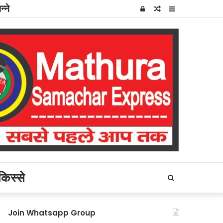
्ने
Log
Random
Sidebar
In
Article
किस्से
Search
for
Join Whatsapp Group