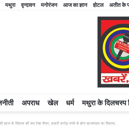
मथुरा
वृन्दावन
मनोरंजन
आज का ज्ञान
होटल
अतीत के पन
जनीती
अपराध
खेल
धर्म
मथुरा के दिलचस्प 
साथ की ब्रज के विकास की रूप रेखा तैयार, हजारों करोड़ रुपये से होगा ब्रजमंडल का विकास,