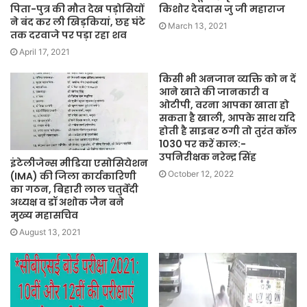
पिता-पुत्र की मौत देख पड़ोसियों
किशोर देवदास जु जी महाराज
ने बंद कर ली खिड़कियां, छह घंटे
March 13, 2021
तक दरवाजे पर पड़ा रहा शव
April 17, 2021
किसी भी अनजान व्यक्ति को न दें
आने खाते की जानकारी व
ओटीपी, वरना आपका खाता हो
सकता है खाली, आपके साथ यदि
होती है साइबर ठगी तो तुरंत कॉल
1030 पर करें काल:-
उपनिरीक्षक नरेन्द्र सिंह
इंटेलीजेन्स मीडिया एसोसियेशन
October 12, 2022
(IMA) की जिला कार्यकारिणी
का गठन, बिहारी लाल चतुर्वेदी
अध्यक्ष व डॉ अशोक जैन बने
मुख्य महासचिव
August 13, 2021