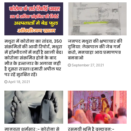
मथुरा में कोरोना का तांडव, 350
जनपद मथुरा की भ्रष्टाचार की
संक्रमितों की आयी रिपोर्ट, मथुरा
दुनिया: लेखपाल की जेब गर्म
में हाॅस्पीटलों में नहीं है खाली बेड।
करो, मनचाहा आय प्रमाणपत्र
कोरोना संक्रमित होने के बाद
बनवाओ
मौत के इन्तजार के अलावा नही
September 27, 2021
है दूसरा रास्ता। हमारी अपील घर
पर रहें सुरक्षित रहें।
April 18, 2021
मानवता शर्मसार :- कोरोना से
रसमयी भूमि है वृन्दावन:-