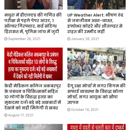
मथुरा में डीएलएड की गणित की
UP Weather Alert: भीषण ठंड
परीक्षा से पहले पेपर आउट, 1
से जनजीवन अस्त-व्यस्त,
सॉल्वर गिरफ्तार, कई संदिग्ध
हफ्तेभर कोहरे और शीतलहर से
हिरासत में, पुलिस जांच में जुटी
राहत की उम्मीद नहीं
September 28, 2021
January 26, 2021
केडी मेडिकल कॉलेज अकबरपुर
डेंगू रक्षा मोर्चा ने नगर निगम की
के प्रबंधन व चिकित्सकों सहित
सफाई व्यवस्था के विरुद्ध खोला
10 लोगों के विरुद्ध हत्या का
मोर्चा, नगर आयुक्त को सौंपा
मुकदमा दर्ज। बड़े बड़े अखबारों में
ज्ञापन
देखने को नही मिलेगी ये खबर
October 19, 2021
August 17, 2021