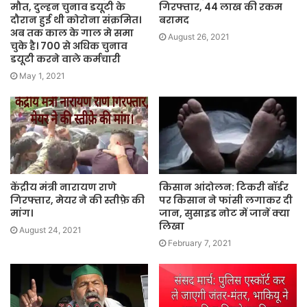
मौत, दुल्हन चुनाव डयूटी के
गिरफ्तार, 44 लाख की रकम
दौरान हुई थी कोरोना संक्रमित।
बरामद
अब तक काल के गाल मे समा
August 26, 2021
चुके है। 700 से अधिक चुनाव
डयूटी करने वाले कर्मचारी
May 1, 2021
केंद्रीय मंत्री नारायण राणे
किसान आंदोलन: टिकरी बॉर्डर
गिरफ्तार, मेयर ने की स्तीफ़े की
पर किसान ने फांसी लगाकर दी
मांग।
जान, सुसाइड नोट में जानें क्या
लिखा
August 24, 2021
February 7, 2021