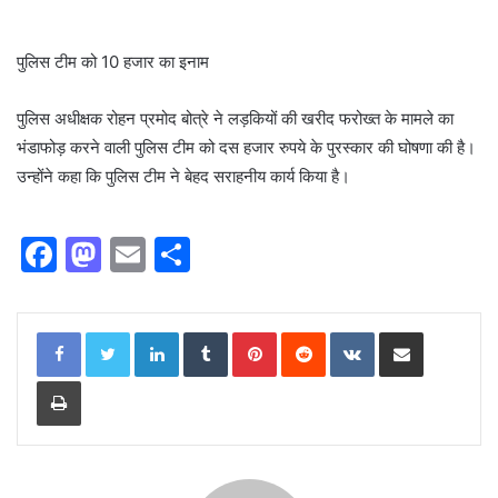
पुलिस टीम को 10 हजार का इनाम
पुलिस अधीक्षक रोहन प्रमोद बोत्रे ने लड़कियों की खरीद फरोख्त के मामले का
भंडाफोड़ करने वाली पुलिस टीम को दस हजार रुपये के पुरस्कार की घोषणा की है।
उन्होंने कहा कि पुलिस टीम ने बेहद सराहनीय कार्य किया है।
F
M
E
S
a
a
m
h
c
st
ai
ar
LinkedIn
Tumblr
Pinterest
Reddit
VKontakte
Share via Email
e
o
l
e
Print
b
d
o
o
o
n