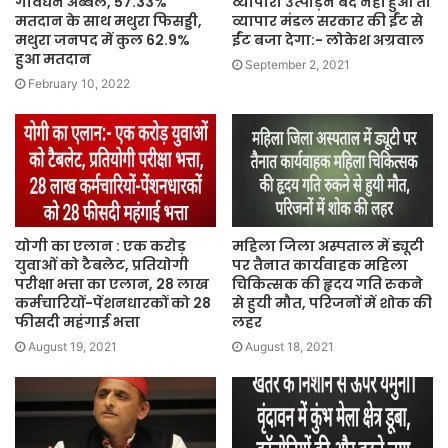
गोवर्धन अब्बल, 57.33%
व्यापारी उत्पीड़न बंद नहीं हुआ तो
मतदान के साथ मथुरा फिसड्डी,
व्यापार मंडल सरकार की ईंट से
मथुरा जनपद में कुल 62.9%
ईंट बजा देगा:- लोकेश अग्रवाल
हुआ मतदान
September 2, 2021
February 10, 2022
योगी का एलान : एक करोड़
महिला जिला अस्पताल में ड्यूटी
युवाओं को टैबलेट, प्रतियोगी
पर तैनात कार्यवाहक महिला
परीक्षा भत्ता का एलान, 28 लाख
चिकित्सक की हृदय गति रुकने
कर्मचारियों-पेंशनधारकों को 28
से हुयी मौत, परिजनों में शोक की
फीसदी महंगाई भत्ता
लहर
August 19, 2021
August 18, 2021