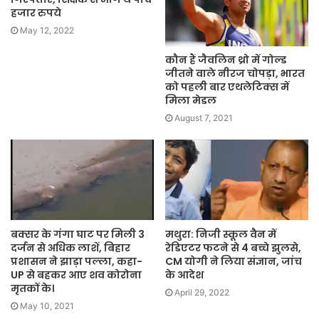
हजार रुपये
May 12, 2022
कौन हैं जैवलिन थ्रो में गोल्ड
जीतने वाले नीरज चोपड़ा, भारत
को पहली बार एथलेटिक्स में
मिला मेडल
August 7, 2021
बक्सर के गंगा घाट पर मिली 3
मथुरा: निजी स्कूल वैन में
दर्जन से अधिक लाशें, बिहार
रेडिएटर फटने से 4 बच्चे झुलसे,
प्रशासन ने झाड़ा पल्ला, कहा-
CM योगी ने लिया संज्ञान, जांच
UP से बहकर आए शव कोरोना
के आदेश
मृतकों के।
April 29, 2022
May 10, 2021