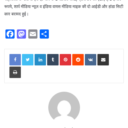
रूपये, शार्प मीडिया न्यूज व इंडिया वायस मीडिया माइक की दो आईडी और हांडा सिटी
कार बरामद हुई।
F
M
E
S
a
a
m
h
c
st
ai
ar
LinkedIn
Tumblr
Pinterest
Reddit
VKontakte
Share via Email
e
o
l
e
Print
b
d
o
o
o
n
k