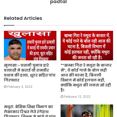
padtal
Related Articles
खुलासा:- प्रधानी चुनाव हारे
*“खम्बा गिरा रे मथुरा के बाजार
प्रत्याशी ने कराई थी रामवीर
में”, ये कोई गाने के बोल नही
प्रधान की हत्या, शूटर सहित पांच
आज की घटना है, बिजली
गिरफ्तार
विभाग में कोई हलचल नही,
क्योंकि मथुरा की जनता सो रही
February 4, 2022
है।
February 12, 2022
मथुरा: बेसिक शिक्षा विभाग का
लेखाकार रिश्वत लेते रंगेहाथ
गिरफ्तार, शिक्षक से मांगे थे पांच