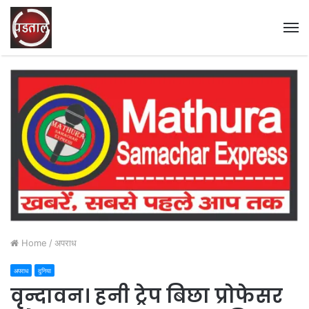
M
Home
/
अपराध
अपराध
दुनिया
वृन्दावन। हनी ट्रेप बिछा प्रोफेसर