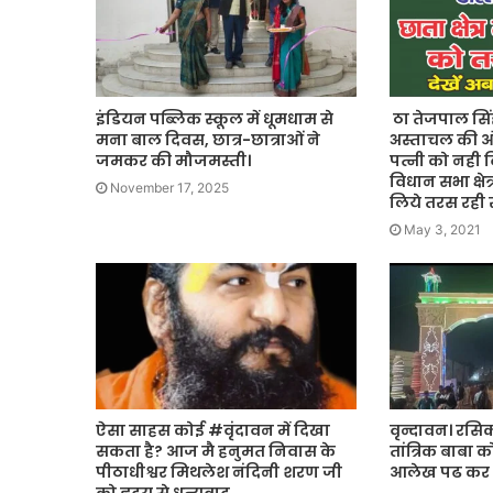
इंडियन पब्लिक स्कूल में धूमधाम से
ठा तेजपाल सि
मना बाल दिवस, छात्र-छात्राओं ने
अस्ताचल की ओ
जमकर की मौजमस्ती।
पत्नी को नही 
विधान सभा क्षेत
November 17, 2025
लिये तरस रही 
May 3, 2021
ऐसा साहस कोई #वृंदावन में दिखा
वृन्दावन। रसिक
सकता है? आज मै हनुमत निवास के
तांत्रिक बाबा क
पीठाधीश्वर मिथलेश नंदिनी शरण जी
आलेख पढ कर अप