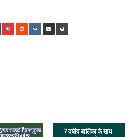
In
Tumblr
Pinterest
Reddit
VKontakte
Share via Email
Print