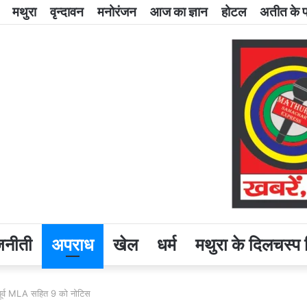
मथुरा
वृन्दावन
मनोरंजन
आज का ज्ञान
होटल
अतीत के पन
जनीती
अपराध
खेल
धर्म
मथुरा के दिलचस्प 
पूर्व MLA सहित 9 को नोटिस