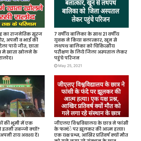
ंह का राजनेतिक सूरज
7 वर्षीय बालिका के साथ 21 वर्षीय
र, अपनी व भाई की
युवक ने किया बलात्कार, खून से
दिला पाये जीत, छाता
लथपथ बालिका को चिकित्सीय
्र मे खाता खोलने के
परीक्षण के लिये जिला अस्पताल लेकर
रालोद।
पहुंचे परिजन
May 25, 2021
ों की भूमी में एक
जीएलए विश्वविद्यालय के छात्र ने फांसी
ो इतनी तबज्जो क्यों?
के फन्दंे पर झूलकर की आत्म हत्या।
नी राय अवश्य दें।
एक यक्ष प्रश्न, आखिर प्रतिवर्ष क्यों मौत