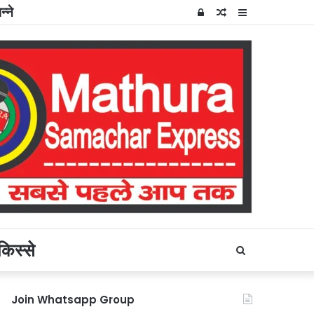
्ने
Log
Random
Sidebar
In
Article
किस्से
Search
for
Join Whatsapp Group