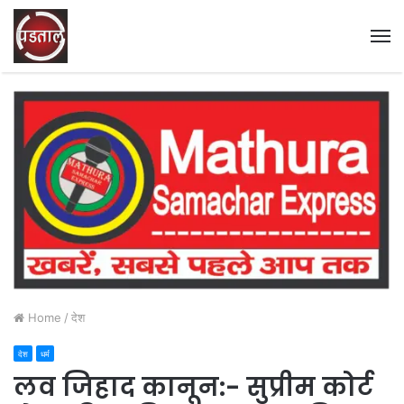
M
Home
/
देश
देश
धर्म
लव जिहाद कानून:- सुप्रीम कोर्ट