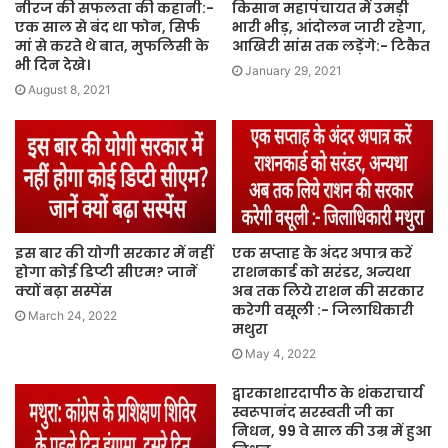
नीरज की सफलता की कहानी:-
किसान महापंचायत में उमड़ी
एक साल से बंद था फोन, सिर्फ
भारी भीड़, आंदोलन जारी रहेगा,
मां से करते थे बात, मुफलिसी के
आखिरी सांस तक लड़ेंगे:- टिकैत
भी दिन देखे।
January 29, 2021
August 8, 2021
इस बार की योगी सरकार में नहीं
एक सप्ताह के अंदर अपात्र करें
होगा कोई डिप्टी सीएम? जानें
राशनकार्ड को सरंडर, अन्यथा
क्यों बढ़ा सस्पेंस
अब तक लिये राशन की सरकार
करेगी वसूली :- जिलाधिकारी
March 24, 2022
मथुरा
May 4, 2022
द्वारकाशारदापीठ के शंकराचार्य
स्वरूपानंद सरस्वती जी का
निधन, 99 वे साल की उम्र में हुआ